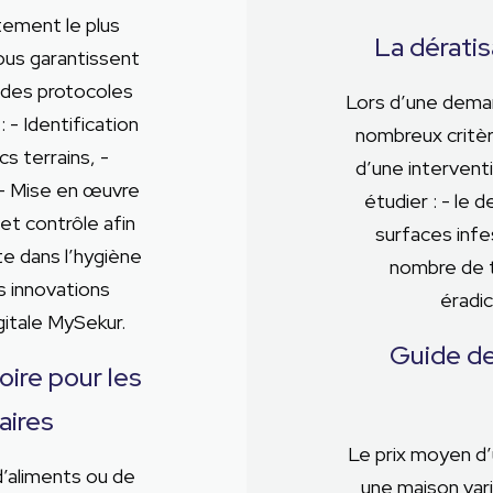
itement le plus
La dératis
ous garantissent
 des protocoles
Lors d’une deman
: - Identification
nombreux critère
s terrains, -
d’une intervent
 - Mise en œuvre
étudier : - le 
et contrôle afin
surfaces infe
te dans l’hygiène
nombre de t
s innovations
éradi
gitale MySekur.
Guide de
oire pour les
aires
Le prix moyen d’
d’aliments ou de
une maison var