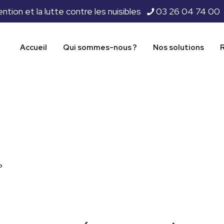
ion et la lutte contre les nuisibles
03 26 04 74 00
Accueil
Qui sommes-nous ?
Nos solutions
?