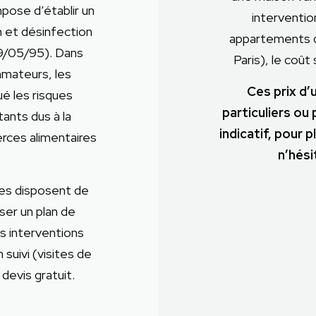
mpose d’établir un
interventio
n et désinfection
appartements d
u 9/05/95). Dans
Paris), le coû
mmateurs, les
Ces prix d’
ué les risques
particuliers ou
ants dus à la
indicatif, pour 
rces alimentaires
n’hési
es disposent de
iser un plan de
s interventions
 suivi (visites de
devis gratuit.