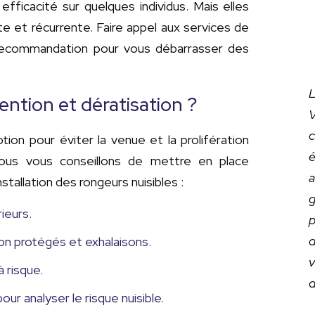
ficacité sur quelques individus. Mais elles
te et récurrente. Faire appel aux services de
e recommandation pour vous débarrasser des
L
ention et dératisation ?
V
c
ion pour éviter la venue et la prolifération
é
ous vous conseillons de mettre en place
a
stallation des rongeurs nuisibles :
g
ieurs.
p
d
on protégés et exhalaisons.
v
 risque.
d
ur analyser le risque nuisible.