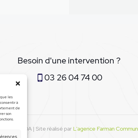
Besoin d'une intervention ?
03 26 04 74 00
 que les
 consentir à
portement de
irer son
onctions.
 LA CAMDA | Site réalisé par
L'agence Farman Communi
éférences