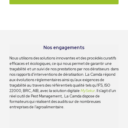
qu’il est essentiel de se fier à un spécialiste pour s'assurer
irréprochables.
que le travail est effectué avec rigueur et que l'efficacité
soit maximale.
Nos engagements
Nous utilisons des solutions innovantes et des procédés curatifs
efficaces et écologiques, ce qui nous permet de garantir une
traçabilité et un suivi de nos prestations par nos dératiseurs dans
nos rapports d’interventions de dératisation. La Camda répond
aux évolutions réglementaires ainsi qu’aux exigences de
traçabilité au travers des référentiels qualité tels qu’IFS, ISO
22000, BRC, AIB, avec la solution digitale
MySekur
. Il s’agit d’un
réel outil de Pest Management,. La Camda dispose de
formateurs qui réalisent des audits sur de nombreuses
entreprises de l’agroalimentaire.