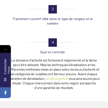
3
Traitement curatif ciblé selon le type de rongeur et le
nombre
4
←
Suivi et contrôle
Le domaine d’activité est fortement réglementé et la tâche
C
o
n
t
a
c
t
e
z
n
o
u
peut être délicate. Mais les techniques d’éradication et les
s
différentes méthodes mises en place selon les lieux d’activité et
les catégories de nuisibles ont fait leur preuve. Avant chaque
opération de dératisation,
un devis gratuit
vous sera soumis pour
étude. Chaque intervention dans votre région est assortie
d’une garantie de résultats.