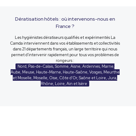
Dératisation hôtels : où intervenons-nous en
France ?
Les hygiénistes dératiseurs qualifiés et expérimentés La
Camda interviennent dans vos établissements et collectivités
dans 21 départements français, un large territoire qui nous
permet d’intervenir rapidement pour tous vos problèmes de
rongeurs :
Nord, Pas-de-Calais, Somme, Aisne, Ardennes, Marne,
Aube, Meuse, Haute-Marne, Haute-Saône, Vosges, Meurthe
et Moselle, Moselle, Oise, Côte d'Or, Saône et Loire, Jura,
Rhône, Loire, Ain et Isère