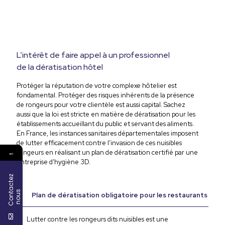
L’intérêt de faire appel à un professionnel
de la dératisation hôtel
Protéger la réputation de votre complexe hôtelier est
fondamental. Protéger des risques inhérents de la présence
de rongeurs pour votre clientèle est aussi capital. Sachez
aussi que la loi est stricte en matière de dératisation pour les
établissements accueillant du public et servant des aliments.
En France, les instances sanitaires départementales imposent
de lutter efficacement contre l’invasion de ces nuisibles
←
rongeurs en réalisant un plan de dératisation certifié par une
entreprise d’hygiène 3D.
C
o
n
t
a
c
t
e
z
n
o
u
s
Plan de dératisation obligatoire pour les restaurants et hôte
Lutter contre les rongeurs dits nuisibles est une