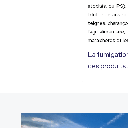
stockés, ou IPS).
la lutte des inse
teignes, charanço
l’agroalimentaire, 
maraichères et le
La fumigation
des produits