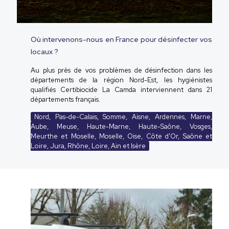
Où intervenons-nous en France pour désinfecter vos
locaux ?
Au plus près de vos problèmes de désinfection dans les
départements de la région Nord-Est, les hygiénistes
qualifiés Certibiocide La Camda interviennent dans 21
départements français.
Nord, Pas-de-Calais, Somme, Aisne, Ardennes, Marne,
Aube, Meuse, Haute-Marne, Haute-Saône, Vosges,
Meurthe et Moselle, Moselle, Oise, Côte d'Or, Saône et
Loire, Jura, Rhône, Loire, Ain et Isère