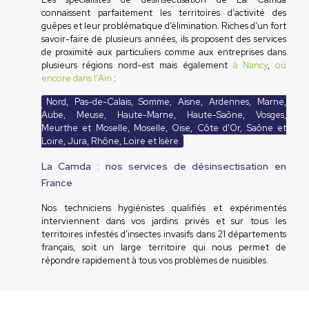
connaissent parfaitement les territoires d’activité des
guêpes et leur problématique d’élimination. Riches d’un fort
savoir-faire de plusieurs années, ils proposent des services
de proximité aux particuliers comme aux entreprises dans
plusieurs régions nord-est mais également
à Nancy
,
où
encore dans l'Ain
:
Nord, Pas-de-Calais, Somme, Aisne, Ardennes, Marne,
Aube, Meuse, Haute-Marne, Haute-Saône, Vosges,
Meurthe et Moselle, Moselle, Oise, Côte d'Or, Saône et
Loire, Jura, Rhône, Loire et Isère
La Camda : nos services de désinsectisation en
France
Nos techniciens hygiénistes qualifiés et expérimentés
interviennent dans vos jardins privés et sur tous les
territoires infestés d’insectes invasifs dans 21 départements
français, soit un large territoire qui nous permet de
répondre rapidement à tous vos problèmes de nuisibles.