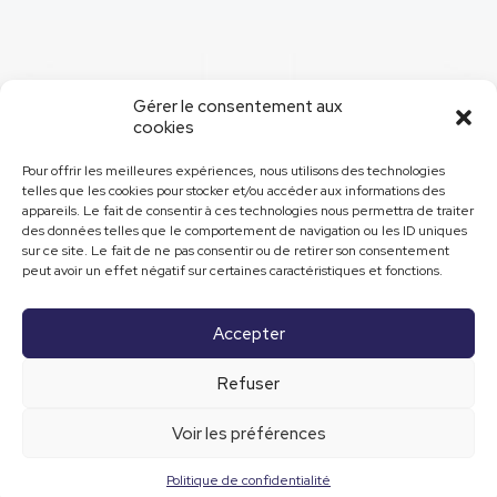
Gérer le consentement aux
cookies
Besoin d'une intervention ?
Pour offrir les meilleures expériences, nous utilisons des technologies
03 26 04 74 00
telles que les cookies pour stocker et/ou accéder aux informations des
appareils. Le fait de consentir à ces technologies nous permettra de traiter
des données telles que le comportement de navigation ou les ID uniques
sur ce site. Le fait de ne pas consentir ou de retirer son consentement
peut avoir un effet négatif sur certaines caractéristiques et fonctions.
Accepter
© 2022 LA CAMDA | Site réalisé par
L'agence Farman
Communication
Refuser
Mentions légales
Politique de confidentialité
Politique de cookies (UE)
Voir les préférences
Politique de confidentialité